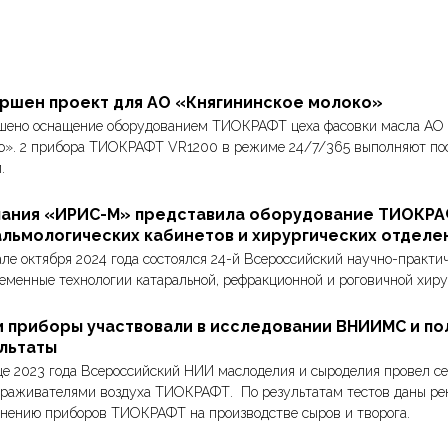
ршен проект для АО «Княгининское молоко»
шено оснащение оборудованием ТИОКРАФТ цеха фасовки масла АО
о». 2 прибора ТИОКРАФТ VR1200 в режиме 24/7/365 выполняют по
.
ания «ИРИС-М» представила оборудование ТИОКРА
льмологических кабинетов и хирургических отделе
але октября 2024 года состоялся 24-й Всероссийский научно-практи
еменные технологии катаральной, рефракционной и роговичной хир
 приборы участвовали в исследовании ВНИИМС и по
льтаты
це 2023 года Всероссийский НИИ маслоделия и сыроделия провел с
араживателями воздуха ТИОКРАФТ. По результатам тестов даны ре
нению приборов ТИОКРАФТ на производстве сыров и творога.