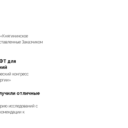
 «Княгининское
ставленные Заказчиком
ФТ для
ний
ческий конгресс
ургии»
лучили отличные
ерию исследований с
комендации к