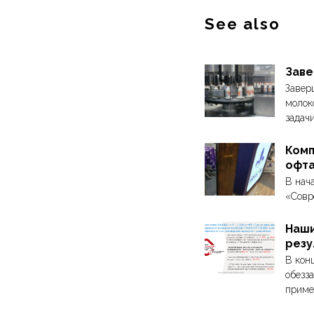
See also
Заве
Завер
молок
задачи
Комп
офта
В нач
«Совр
Наши
резу
В кон
обезз
приме